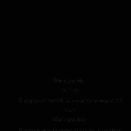
info@spubl.uz
Bosh ofis
Qirg'iziston, Bishkek, st. Jo‘mart Bo‘qonboyev, 233
yosh
info@spubl.kg
278-xonadon, 1-binoning 278-xonasi, Luganskogo