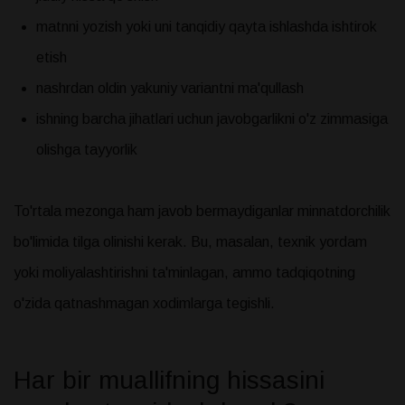
matnni yozish yoki uni tanqidiy qayta ishlashda ishtirok
etish
nashrdan oldin yakuniy variantni ma'qullash
ishning barcha jihatlari uchun javobgarlikni o'z zimmasiga
olishga tayyorlik
To'rtala mezonga ham javob bermaydiganlar minnatdorchilik
bo'limida tilga olinishi kerak. Bu, masalan, texnik yordam
yoki moliyalashtirishni ta'minlagan, ammo tadqiqotning
o'zida qatnashmagan xodimlarga tegishli.
Har bir muallifning hissasini