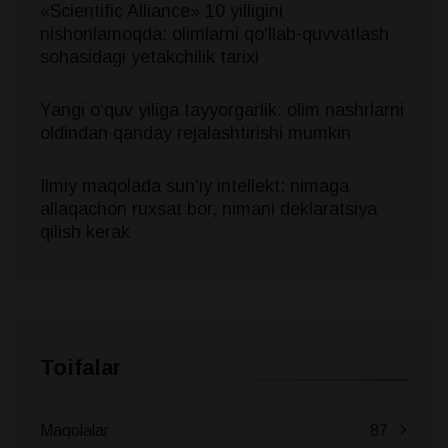
«Scientific Alliance» 10 yilligini
nishonlamoqda: olimlarni qo‘llab-quvvatlash
sohasidagi yetakchilik tarixi
Yangi oʻquv yiliga tayyorgarlik: olim nashrlarni
oldindan qanday rejalashtirishi mumkin
Ilmiy maqolada sun'iy intellekt: nimaga
allaqachon ruxsat bor, nimani deklaratsiya
qilish kerak
Toifalar
Maqolalar
87