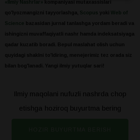
«Ilmiy Nashrlar»
kompaniyasi mutaxassislari
qo'lyozmangizni tayyorlashga,
Scopus
yoki
Web of
Science
bazasidan jurnal tanlashga yordam beradi va
ishingizni muvaffaqiyatli nashr hamda indeksatsiyaga
qadar kuzatib boradi. Bepul maslahat olish uchun
quyidagi shaklni to'ldiring, menejerimiz tez orada siz
bilan bog'lanadi. Yangi ilmiy yutuqlar sari!
Ilmiy maqolani nufuzli nashrda chop
etishga hoziroq buyurtma bering
HOZIR BUYURTMA BERISH