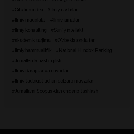
#Citation index
#Ilmiy nashrlar
#Ilmiy maqolalar
#Ilmiy jurnallar
#Ilmiy konsalting
#Sun'iy intellekt
#akademik tarjima
#O'zbekistonda fan
#Ilmiy hammualliflik
#National H-index Ranking
#Jurnallarda nashr qilish
#Ilmiy darajalar va unvonlar
#Ilmiy tadqiqot uchun dolzarb mavzular
#Jurnallarni Scopus-dan chiqarib tashlash