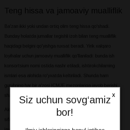
Teng hissa va jamoaviy mualliflik
Ba'zan ikki yoki undan ortiq olim teng hissa qo'shadi.
Bunday holatda jurnallar tegishli izoh bilan teng mualliflik
haqidagi belgini qo'yishga ruxsat beradi. Yirik xalqaro
loyihalar uchun jamoaviy mualliflik qo'llaniladi: bunda ish
konsortsium nomi ostida nashr etiladi, ishtirokchilarning
ismlari esa alohida ro'yxatda keltiriladi. Shunda ham
guruhning har bir a'zosi ICMJE mezonlariga javob berishi
X
shart.
Siz uchun sovg‘amiz
bor!
Alohida ta'kidlash joizki, sun'iy intellekt vositalari muallif
sifatida ko'rsatilmaydi, chunki ular ish mazmuni uchun
javobgarlikni o'z zimmasiga ololmaydi, garchi ulardan