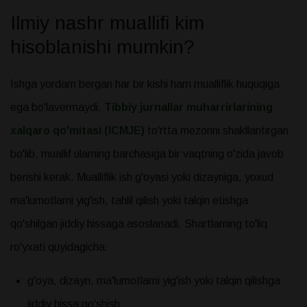
Ilmiy nashr muallifi kim
hisoblanishi mumkin?
Ishga yordam bergan har bir kishi ham mualliflik huquqiga
ega bo'lavermaydi.
Tibbiy jurnallar muharrirlarining
xalqaro qo'mitasi (
ICMJE
)
to'rtta mezonni shakllantirgan
bo'lib, muallif ularning barchasiga bir vaqtning o'zida javob
berishi kerak. Mualliflik ish g'oyasi yoki dizayniga, yoxud
ma'lumotlarni yig'ish, tahlil qilish yoki talqin etishga
qo'shilgan jiddiy hissaga asoslanadi. Shartlarning to'liq
ro'yxati quyidagicha:
g'oya, dizayn, ma'lumotlarni yig'ish yoki talqin qilishga
jiddiy hissa qo'shish