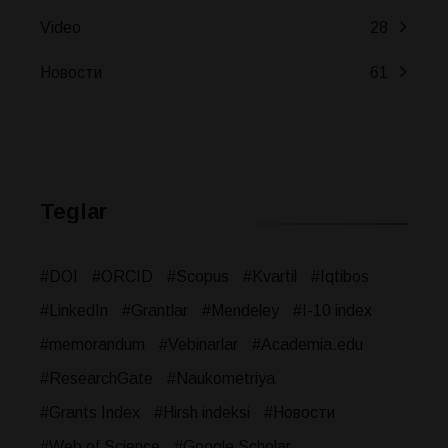
Video
28
Новости
61
Teglar
#DOI
#ORCID
#Scopus
#Kvartil
#Iqtibos
#LinkedIn
#Grantlar
#Mendeley
#I-10 index
#memorandum
#Vebinarlar
#Academia.edu
#ResearchGate
#Naukometriya
#Grants Index
#Hirsh indeksi
#Новости
#Web of Science
#Google Scholar