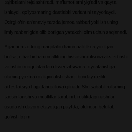
tajribalarni rejalashtiradi, ma'lumotlarni yig'adi va qayta
ishlaydi, qo'lyozmaning dastlabki variantini tayyorlaydi.
Oxirgi o'rin an'anaviy tarzda jamoa rahbari yoki ish uning
ilmiy rahbarligida olib borilgan yetakchi olim uchun saqlanadi.
Agar nomzodning maqolalari hammualliflikda yozilgan
bo'lsa, u har bir hammuallifning hissasini xolisona aks ettirishi
va ushbu maqolalardan dissertatsiyada foydalanishga
ularning yozma roziligini olishi shart; bunday rozilik
attestatsiya hujjatlariga ilova qilinadi. Shu sababli rollarning
taqsimlanishi va mualliflar tartibini birgalikdagi nashrlar
ustida ish davom etayotgan paytda, oldindan belgilab
qo'yish lozim.