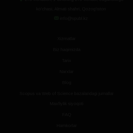
ko'chasi, Almati shahri, Qozog'iston
info@spubl.kz
Xizmatlar
Biz haqimizda
Tarix
Narxlar
Blog
Scopus va Web of Science bazalaridagi jurnallar
Maxfiylik siyoqoti
FAQ
Hamkorlar