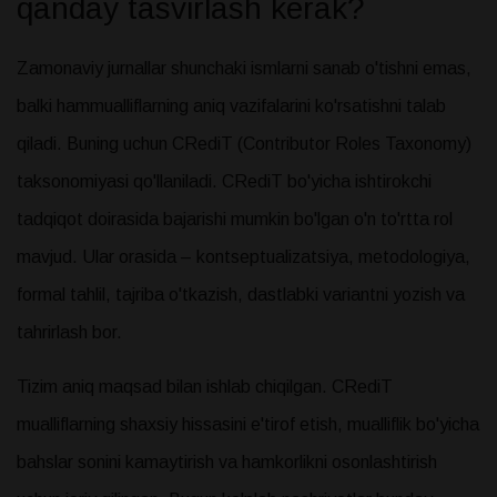
qanday tasvirlash kerak?
Zamonaviy jurnallar shunchaki ismlarni sanab o'tishni emas,
balki hammualliflarning aniq vazifalarini ko'rsatishni talab
qiladi. Buning uchun CRediT (Contributor Roles Taxonomy)
taksonomiyasi qo'llaniladi. CRediT bo'yicha ishtirokchi
tadqiqot doirasida bajarishi mumkin bo'lgan o'n to'rtta rol
mavjud. Ular orasida – kontseptualizatsiya, metodologiya,
formal tahlil, tajriba o'tkazish, dastlabki variantni yozish va
tahrirlash bor.
Tizim aniq maqsad bilan ishlab chiqilgan. CRediT
mualliflarning shaxsiy hissasini e'tirof etish, mualliflik bo'yicha
bahslar sonini kamaytirish va hamkorlikni osonlashtirish