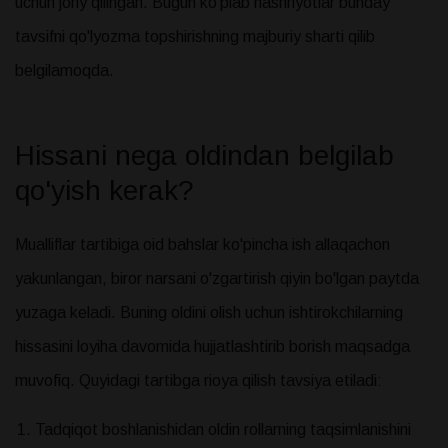
uchun joriy qilingan. Bugun ko'plab nashriyotlar bunday
tavsifni qo'lyozma topshirishning majburiy sharti qilib
belgilamoqda.
Hissani nega oldindan belgilab
qo'yish kerak?
Mualliflar tartibiga oid bahslar ko'pincha ish allaqachon
yakunlangan, biror narsani o'zgartirish qiyin bo'lgan paytda
yuzaga keladi. Buning oldini olish uchun ishtirokchilarning
hissasini loyiha davomida hujjatlashtirib borish maqsadga
muvofiq. Quyidagi tartibga rioya qilish tavsiya etiladi:
Tadqiqot boshlanishidan oldin rollarning taqsimlanishini