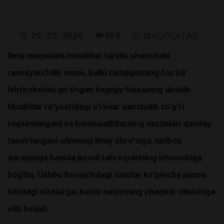
959
26. 05. 2026
MAQOLALAR
Ilmiy maqolada mualliflar tartibi shunchaki
rasmiyatchilik emas, balki tadqiqotning har bir
ishtirokchisi qo'shgan haqiqiy hissaning aksidir.
Mualliflar ro'yxatidagi o'rinlar qanchalik to'g'ri
taqsimlangani va hammualliflarning vazifalari qanday
tasvirlangani olimning ilmiy obro'siga, iqtibos
darajasiga hamda jurnal tahririyatining ishonchiga
bog'liq. Ushbu bosqichdagi xatolar ko'pincha jamoa
ichidagi nizolarga, hatto nashrning chaqirib olinishiga
olib keladi.