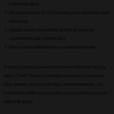
muhokama qiling.
Ish jarayonida har bir ishtirokchining aniq vazifalarini qayd
etib boring.
Yakuniy ro'yxat va mualliflar tartibini qo'lyozmani
topshirishdan oldin kelishib oling.
Barcha hammualliflardan yozma tasdiqnoma oling.
Bunday yondashuv jamoani tushunmovchiliklardan himoya
qiladi. CRediT bo'yicha to'ldirilgan hissa tavsifi aslida kim
nima qilganini qayd etuvchi hujjat vazifasini bajaradi – va
ko'pincha mualliflik bo'yicha bahs yuzaga kelganda yagona
dalil bo'lib qoladi.