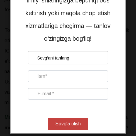
Ilmiy ishlaringizga bepul iqtibos
foydalanishga oshkor qilingani sharti bilan yo'l qo'yilsa-da.
keltirish yoki maqola chop etish
xizmatlariga chegirma — tanlov
To'g'ri mualliflar tartibi va hissaning shaffof tavsifi akademik
o‘zingizga bog‘liq!
etika hamda ilmiy jamoadagi o'zaro ishonchning asosidir.
ICMJE mezonlari va CRediT taksonomiyasini qo'llash
e'tirofni adolatli taqsimlash, nizolar xavfini kamaytirish va
nashr sifatini tahririyat nazarida oshirishga yordam beradi.
Ushbu masalalarni ishning dastlabki bosqichida hal qilish
vaqtni tejaydi va hammualliflar o'rtasidagi ish
munosabatlarini saqlab qoladi.
Maqolani nashrga tayyorlayapsiz
va mualliflik hamda
Sovg‘a olish
metama'lumotlarni to'g'ri rasmiylashtirmoqchimisiz?