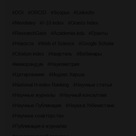
#DOI
#ORCID
#Scopus
#LinkedIn
#Mendeley
#I-10 index
#Grants Index
#ResearchGate
#Academia.edu
#Гранты
#Новости
#Web of Science
#Google Scholar
#Citation index
#Квартиль
#Вебинары
#меморандум
#Наукометрия
#Цитирование
#Индекс Хирша
#National H-index Ranking
#Научные статьи
#Научные журналы
#Научный консалтинг
#Научные Публикации
#Наука в Узбекистане
#Научное соавторство
#Публикация в журналах