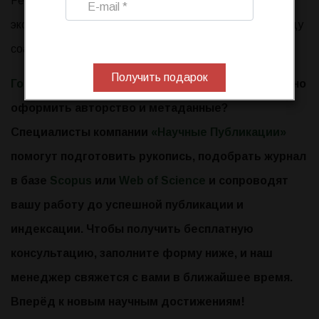
Решение этих вопросов на раннем этапе работы
экономит время и сохраняет рабочие отношения между
соавторами.
Получить подарок
Готовите статью
к публикации и хотите корректно
оформить авторство и метаданные?
Специалисты компании
«Научные Публикации»
помогут подготовить рукопись, подобрать журнал
в базе
Scopus
или
Web of Science
и сопроводят
вашу работу до успешной публикации и
индексации. Чтобы получить бесплатную
консультацию, заполните форму ниже, и наш
менеджер свяжется с вами в ближайшее время.
Вперёд к новым научным достижениям!