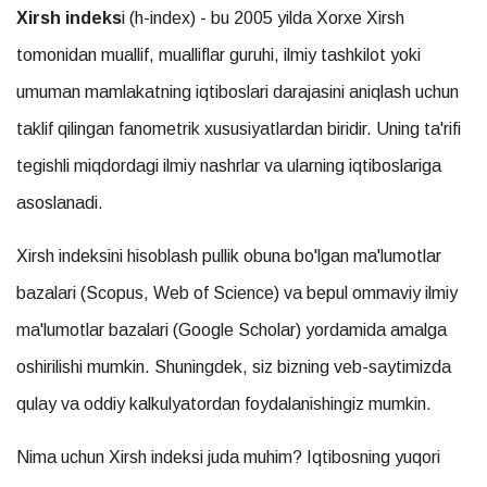
Xirsh indeks
i (h-index) - bu 2005 yilda Xorxe Xirsh
tomonidan muallif, mualliflar guruhi, ilmiy tashkilot yoki
umuman mamlakatning iqtiboslari darajasini aniqlash uchun
taklif qilingan fanometrik xususiyatlardan biridir. Uning ta'rifi
tegishli miqdordagi ilmiy nashrlar va ularning iqtiboslariga
asoslanadi.
Xirsh indeksini hisoblash pullik obuna bo'lgan ma'lumotlar
bazalari (Scopus, Web of Science) va bepul ommaviy ilmiy
ma'lumotlar bazalari (Google Scholar) yordamida amalga
oshirilishi mumkin. Shuningdek, siz bizning veb-saytimizda
qulay va oddiy kalkulyatordan foydalanishingiz mumkin.
Nima uchun Xirsh indeksi juda muhim? Iqtibosning yuqori