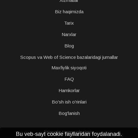
Xizmatlar
Biz haqimizda
Tarix
Narxlar
Blog
Scopus va Web of Science bazalaridagi jurnallar
Maxfiylik siyoqoti
FAQ
Hamkorlar
Bo'sh ish o'rinlari
Bog'lanish
Ijtimoiy tarmoqlarimiz
Bu veb-sayt cookie fayllaridan foydalanadi.