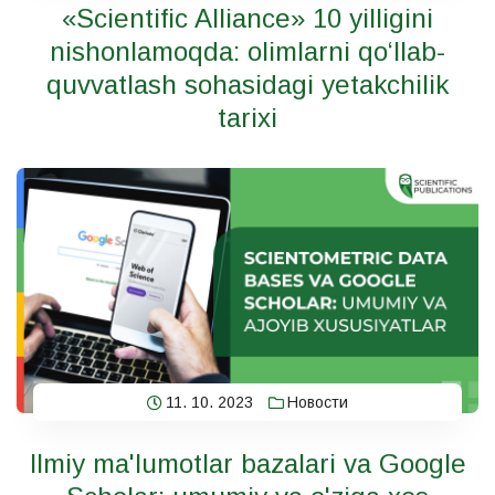
«Scientific Alliance» 10 yilligini
nishonlamoqda: olimlarni qo‘llab-
quvvatlash sohasidagi yetakchilik
tarixi
11. 10. 2023
Новости
Ilmiy ma'lumotlar bazalari va Google