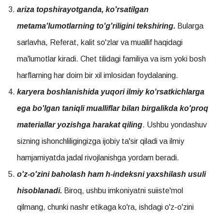
ariza topshirayotganda, ko'rsatilgan
metama'lumotlarning to'g'riligini tekshiring.
Bularga
sarlavha, Referat, kalit so'zlar va muallif haqidagi
ma'lumotlar kiradi. Chet tilidagi familiya va ism yoki bosh
harflarning har doim bir xil imlosidan foydalaning.
karyera boshlanishida yuqori ilmiy ko'rsatkichlarga
ega bo'lgan taniqli mualliflar bilan birgalikda ko'proq
materiallar yozishga harakat qiling
. Ushbu yondashuv
sizning ishonchliligingizga ijobiy ta'sir qiladi va ilmiy
hamjamiyatda jadal rivojlanishga yordam beradi.
o'z-o'zini baholash ham h-indeksni yaxshilash usuli
hisoblanadi.
Biroq, ushbu imkoniyatni suiiste'mol
qilmang, chunki nashr etikaga ko'ra, ishdagi o'z-o'zini