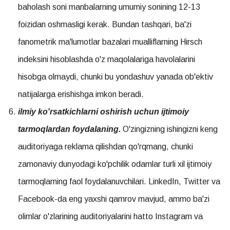
baholash soni manbalarning umumiy sonining 12-13
foizidan oshmasligi kerak. Bundan tashqari, ba'zi
fanometrik ma'lumotlar bazalari mualliflarning Hirsch
indeksini hisoblashda o'z maqolalariga havolalarini
hisobga olmaydi, chunki bu yondashuv yanada ob'ektiv
natijalarga erishishga imkon beradi.
ilmiy ko'rsatkichlarni oshirish uchun ijtimoiy
tarmoqlardan foydalaning.
O'zingizning ishingizni keng
auditoriyaga reklama qilishdan qo'rqmang, chunki
zamonaviy dunyodagi ko'pchilik odamlar turli xil ijtimoiy
tarmoqlarning faol foydalanuvchilari. LinkedIn, Twitter va
Facebook-da eng yaxshi qamrov mavjud, ammo ba'zi
olimlar o'zlarining auditoriyalarini hatto Instagram va