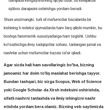
darajada kengaytirishning ajoyib usuli, bu kelajakda
iqtibos darajasini oshirishga yordam beradi.
Shuni unutmangki, turli xil ma'lumotlar bazalarida bir
kishining h-indeksi qiymatlarda ham farq qilishi mumkin, bu
boshqa fanometrik xususiyatlarga ham tegishli. Ushbu
ko'rsatkichga ilmiy tadqiqotlar sohasi, tanlangan jurnal va
nashrlar uchun ma'lumotlar bazasi ta'sir qiladi.
Agar sizda hali ham savollaringiz bo'lsa, bizning
jamoamiz har doim to'liq maslahat berishga tayyor.
Bundan tashqari, biz sizga Scopus, Web of Science
yoki Google Scholar-da Xirsh indeksini oshirishda,
sifatli nashrni tanlashda va ilmiy ishingizni nashr
etishda yordam bera olamiz. Bizning veb-saytimizda