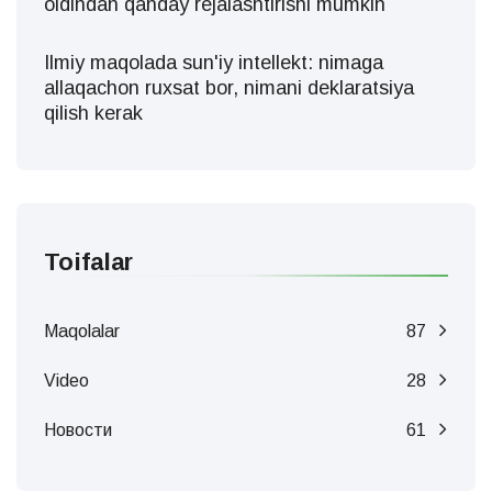
oldindan qanday rejalashtirishi mumkin
Ilmiy maqolada sun'iy intellekt: nimaga
allaqachon ruxsat bor, nimani deklaratsiya
qilish kerak
Toifalar
Maqolalar
87
Video
28
Новости
61