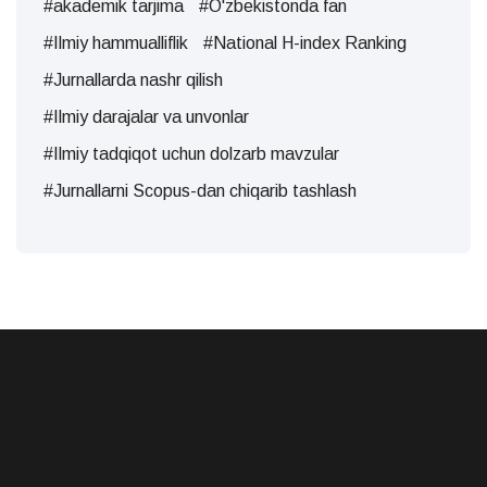
#akademik tarjima
#O'zbekistonda fan
#Ilmiy hammualliflik
#National H-index Ranking
#Jurnallarda nashr qilish
#Ilmiy darajalar va unvonlar
#Ilmiy tadqiqot uchun dolzarb mavzular
#Jurnallarni Scopus-dan chiqarib tashlash