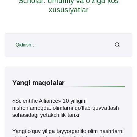
Scholar: umumiy va o'ziga xos
xususiyatlar
Yangi maqolalar
«Scientific Alliance» 10 yilligini
nishonlamoqda: olimlarni qo‘llab-quvvatlash
sohasidagi yetakchilik tarixi
Yangi oʻquv yiliga tayyorgarlik: olim nashrlarni