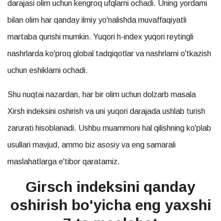
darajasi olim uchun kengroq ufqlarni ochadi. Uning yordami
bilan olim har qanday ilmiy yo'nalishda muvaffaqiyatli
martaba qurishi mumkin. Yuqori h-index yuqori reytingli
nashrlarda ko'proq global tadqiqotlar va nashrlarni o'tkazish
uchun eshiklarni ochadi.
Shu nuqtai nazardan, har bir olim uchun dolzarb masala
Xirsh indeksini oshirish va uni yuqori darajada ushlab turish
zarurati hisoblanadi. Ushbu muammoni hal qilishning ko'plab
usullari mavjud, ammo biz asosiy va eng samarali
maslahatlarga e'tibor qaratamiz.
Girsch indeksini qanday
oshirish bo'yicha eng yaxshi