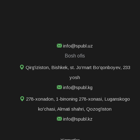
info@spubl.uz
Bosh ofis
Qirg'iziston, Bishkek, st. Jo‘mart Bo‘qonboyev, 233
yosh
info@spubl.kg
278-xonadon, 1-binoning 278-xonasi, Luganskogo
ko'chasi, Almati shahri, Qozog'iston
info@spubl.kz