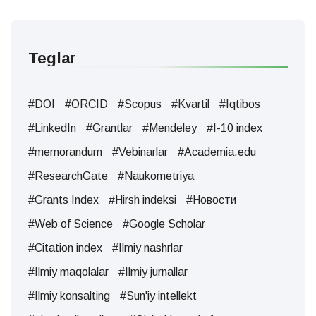
Teglar
#DOI
#ORCID
#Scopus
#Kvartil
#Iqtibos
#LinkedIn
#Grantlar
#Mendeley
#I-10 index
#memorandum
#Vebinarlar
#Academia.edu
#ResearchGate
#Naukometriya
#Grants Index
#Hirsh indeksi
#Новости
#Web of Science
#Google Scholar
#Citation index
#Ilmiy nashrlar
#Ilmiy maqolalar
#Ilmiy jurnallar
#Ilmiy konsalting
#Sun'iy intellekt