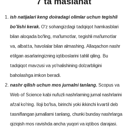
7 ta maslahat
ish natijalari keng doiradagi olimlar uchun tegishli
bo'lishi kerak.
O'z sohangizdagi tadqiqot hamkasblari
bilan aloqada bo'ling, ma'lumotlar, tegishli ma'lumotlar
va, albatta, havolalar bilan almashing. Allaqachon nashr
etilgan asarlaringizning iqtiboslarini tahlil qiling. Bu
tadqiqot mavzusi va yo'nalishining dolzarbligini
baholashga imkon beradi.
nashr qilish uchun mos jurnalni tanlang.
Scopus va
Web of Science kabi nufuzli nashrlarning jurnal nashrlarini
afzal ko'ring. Iloji bo'lsa, birinchi yoki ikkinchi kvartil deb
tasniflangan jurnallarni tanlang, chunki bunday nashrlarga
qiziqish mos ravishda ancha yuqori va iqtibos darajasi.