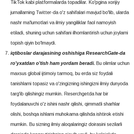
TikTok kabi platformalarda topadilar. Ko'pgina xorijiy
jurnallarning Twitter-da o'z sahifalari mavjud bo'lib, ularda
nashr ma'lumotlari va ilmiy yangiliklar faol namoyish
etiladi, shuning uchun sahifani ilhomlantirish uchun joylarni
topish qiyin bo'lmaydi.
iqtiboslar darajasining oshishiga ResearchGate-da
ro'yxatdan o'tish ham yordam beradi.
Bu olimlar uchun
maxsus global ijtimoiy tarmoq, bu erda siz foydali
tanishlarni topasiz va o'zingizning ishingizni ilmiy dunyoda
targ'ib qilishingiz mumkin. Reserchgetda har bir
foydalanuvchi o'z ishini nashr qilishi, qimmatli sharhlar
olishi, boshqa ishlarni muhokama qilishda ishtirok etishi
mumkin. Bu sizning ilmiy aloqalaringiz doirasini sezilarli